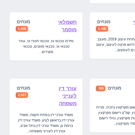
מונחים:
מונחים:
חשמלאי
1,445
מוסמך
1,908
עיצוב גרפי, תחרות עיצוב 2018, מעצב
מידרג טכנאי גז, טכנאי תנורי גז, עוזר
דרוש מרצה לעיצוב, עיצוב
טכנאי גז, טכנאי מזגנים, טכנאי
ים לעסקים...
מקררים...
מונחים:
מונחים:
עורך דין
789
לענייני
2,007
משפחה
ם מקרקעין נתניה, פנייה
ן, קמ"ט רישום מקרקעין,
משרד עורכי דין בפתח תקווה, משרד
ת מקרקעין, נהלי רישום
עורכי דין בראשון לציון, משרד עורכי דין
דר מקרקעין...
ברמת גן, משרד עורכי דין בתל אביב,
עורך דין לענייני משפחה...