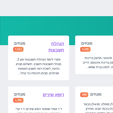
מונחים:
מונחים:
הנהלת
5,035
חשבונות
5,012
סינטטי, מתקין בריכות
ספרי לימוד הנהלת חשבונות סוג 3,
ן בריכת אינטקס, דרייב
מנהל חשבונות תשבץ, תשלום מבחן
 לופט בבית שמש...
נהיגה, לשכת רואי חשבון תוצאות
מבחנים, מבחן הכנסה נכי צהל...
מונחים:
מונחים:
רופא שיניים
690
1,255
לן מומלץ, מנעולן בבאר
לן בכפר סבא, מחירון
ד ר אמיר שוסטר רופא שיניים, ד ר עדי