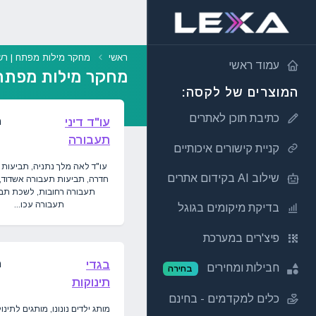
ראשי
מחקר מילות מפתח | רש
עמוד ראשי
מחקר מילות מפתח 
המוצרים של לקסה:
כתיבת תוכן לאתרים
מ
עו"ד דיני
תעבורה
קניית קישורים איכותיים
עו"ד לאה מלך נתניה, תביעות
שילוב AI בקידום אתרים
חדרה, תביעות תעבורה אשדוד,
תעבורה רחובות, לשכת תב
תעבורה עכו...
בדיקת מיקומים בגוגל
פיצ'רים במערכת
מ
בגדי
חבילות ומחירים
בחירה
תינוקות
כלים למקדמים - בחינם
מותג ילדים נונונו, מותגים לתינו