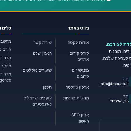
ניווט באתר
כלים ו
מחשבון 
אודות לקסה
יצירת קשר
בדת לצידכם.
קורס ק
צועית של 50 עמודים, תובנות
קורס קידום
המגזין שלנו
מדריך GEO למתחילי
אמרי AI כבסיס לעריכה שלכם.
אתרים
טים.
מחקר מ
מפגשי זום
שיעורים מוקלטים
קרובים
מייל
ligence
info@lexa.co.il
ארכיון ניוזלטר
תקנון
ת.ד
מדיניות פרטיות
עוקבים ישראלים
16, אשדוד
לאינסטגרם
אפיון SEO
ראשוני