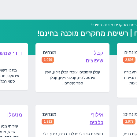
ימת מחקרים מוכנה בחינם!
| רשימת מחקרים מוכנה בחינם!
ונחים:
מונחים:
קבלן
דודי שמש
2,896
שיפוצים
1,079
מתקין דשא 
 תעבורה
קבלן שיפוצים, עובדי קבלן ניקיון, יועץ
אינטקס, מתקי
 תביעות
אינסטלציה, קבלני ניקיון, קבלן
ספא רמלה,
יעות
ספרינקלרים...
ונחים:
מונחים:
אילוף
מנעולן
2,879
כלבים
1,912
שירותי מנעו
שבע, מנעו
קות בנים,
השארת גור כלבים לבד בבית, חינוך כלב