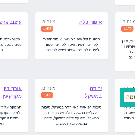
ונחים:
מונחים:
איפור כלה
עיצוב גרפי
1,406
1,179
תמונות של איפור מעושן, איפור היפית
ף, עורך
לפורים, היפית איפור לפורים, איפור
פנים לעסקים, 
קרקעין
ליצנית לפורים, איפור גיישה לפורים...
פנ
 עם
 עם
ונחים:
מונחים:
ירידה
עורך דין
1,767
במשקל
1,030
מקרקעין
מה
 איתור
סיבות רפואיות לאי ירידה במשקל, סיבות
המפקח על רישו
 משטרת
לעלייה במשקל, חלב מעכב ירידה
למיסוי מקרקעי
 תעודת
במשקל, פיט קיי ירידה במשקל, ירידה
רישום עסקאו
במשקל מתח נפשי...
והס