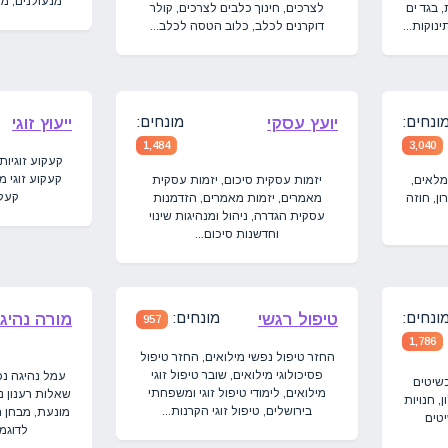
מנעולנים, מנ
 בגד ים
לצרכים, חינוך כלבים לצרכים, קולר
נוקות...
דוקרנים לכלב, כלוב הטסה לכלב...
ונחים:
מונחים:
יועץ עסקי
ייעוץ זוגי
1,484
3,040
קעקוע זוגיות
קעקוע זוגי מ
מלאים,
יזמות עסקית סיכום, יזמות עסקית
קעקו
ן, חוזה
מאמרים, יזמות מאמרים, הזדמנות
עסקית הגדרה, ניהול ומנהיגות שינוי
וחדשנות סיכום...
ונחים:
מונחים:
טיפול רגשי
מורה נהיג
957
1,786
החזר טיפול נפשי מילואים, החזר טיפול
פסיכולוגי מילואים, שובר טיפול זוגי
עמל נהיגה נכ
שיטים
מילואים, לימודי טיפול זוגי ומשפחתי
שאלות רענון נ
, חנויות
בירושלים, טיפול זוגי הקרנות...
מונעת, מבחן ר
טים
לדוגמא