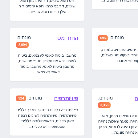
עולן בחדרה והסביבה...
וייס רופא שיניים, ד ר איתן כהן רופא
שיניים, ד ר בני כרמון רופא שיניים, ד ר
אילן תירוש רופא שיניים...
מונחים:
מונחים:
החזר מס
695
2,094
, יחסים פתוחים בזוגיות,
יוחד, קעקוע זוגי משלים,
מחשבון ביטוח לאומי לעצמאים, ביטוח
ע זוגי אהבה...
לאומי ירכא מס טלפון, סניפי מס שבח,
מחשבון ביטוח לאומי, מחשבון ביטוח
לאומי לעצמאי...
מונחים:
מונחים:
ה
פיזיותרפיה
324
3,356
פיזיותרפיה כללית פינסקר, מרבך כללית
פיזיותרפיה, פיזיותרפיה לשיקום רצפת
ונה תוצאות מבחן, מאגר
האגן כללית, טראומטולוגיה כללית,
היגה, מאגר שאלות נהיגה
אוסטאופורוזיס כללית...
ענון נהיגה לדוגמא, מבחן
 נהיגה מונעת...