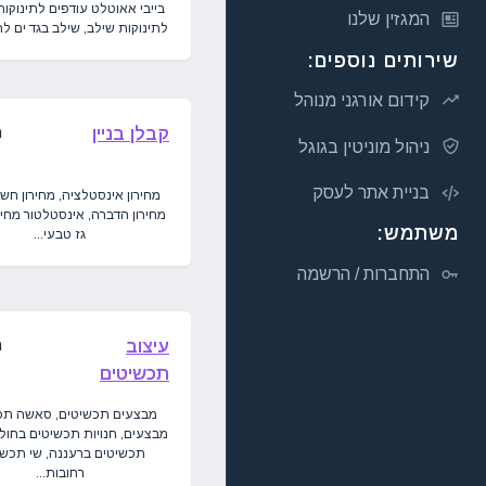
בייבי אאוטלט עודפים לתינוקות,
המגזין שלנו
לתינוקות שילב, שילב בגד ים לתי
שירותים נוספים:
קידום אורגני מנוהל
מ
קבלן בניין
ניהול מוניטין בגוגל
בניית אתר לעסק
מחירון אינסטלציה, מחירון חש
מחירון הדברה, אינסטלטור מחירו
משתמש:
גז טבעי...
התחברות / הרשמה
מ
עיצוב
תכשיטים
מבצעים תכשיטים, סאשה תכ
מבצעים, חנויות תכשיטים בחולון
תכשיטים ברעננה, שי תכשי
רחובות...