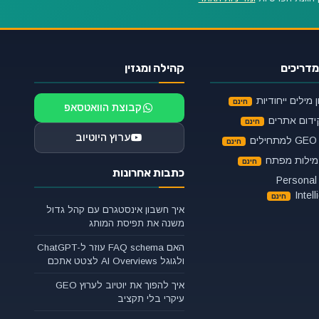
מדריכים
קהילה ומגזין
מילים ייחודיות
קבוצת הוואטסאפ
ידום אתרים
ערוץ היוטיוב
ם
ילות מפתח
כתבות אחרונות
מדריך Personal
Intel
איך חשבון אינסטגרם עם קהל גדול
משנה את תפיסת המותג
האם FAQ schema עוזר ל-ChatGPT
ולגוגל AI Overviews לצטט אתכם
איך להפוך את יוטיוב לערוץ GEO
עיקרי בלי תקציב