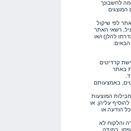
מה לחשבונך
כנים המוצגים
תר לפי שיקול
יל, רשאי האתר
רתו להלן) ו/או
הבאים:
שת קרדיטים
ת באתר
ד.
טים, באמצעותם
חבילות המוצעות
הוסיף עליהן, או
כל הודעה או
ה והלקוח לא
פסו. במידה