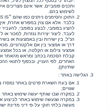
.יובהר כי בנוסף לכל המצוין לעיל, האת
ותכנים פומביים, אשר אינם מצריכים אישו
לשימוש בהם.
בלבד. אלא אם צוין במפורש אחרת, אין 
להציג בפומבי, לבצע בפומבי, להעביר ל
לעבד, ליצור יצירות נגזרות, למכור או 
הנ"ל, בין ישירות ובין באמצעות או בשי
דרך או אמצעי בין אם אלקטרוניים, מכאנ
אמצעי צילום או הקלטה, או בכל אמצעי
קבלת הסכמה בכתב ומראש מהאתר או מ
האחרים, לפי העניין, ובכפוף לתנאי הה
שתינתן).
הגלישה באתר :
אם בעת השארת פרטים באתר נמסרו במ
שגויים;
במקרה שבו שותף יעשה שימוש באתר ב
במקרה שנעשה שימוש באתר לביצוע או 
מעשה בלתי חוקי על-פי דיני מדינת יש