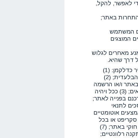
די לאפשר, להקל,
התחרות באתר;
ם המשתמש
ם המוצגים
נע מאחרים לגלוש
דרך שהיא.
בעת גלישה באתר, אתה מתחייב ומצהיר כדלקמן: (1)
הגלישה באתר והשימוש הם באחריותך הבלעדית; (2)
אתר ו/או הרשמה
למנוי הם נכונים, עדכניים, מדיוקים ומלאים; (3) ככל ויהיה
כנם בפנייה לאתר;
כים לתנאי
 באמצעים אוטומטיים
לא אנושיים, בין אם באמצעות BOT, סקריפט או בכל
דרך אחרת; (6) לא תעשה שימוש בלתי חוקי באתר; (7)
נה רלוונטיים;