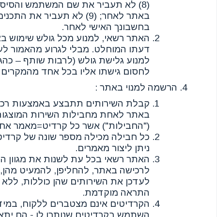
(8) לא תעביר את שם המשתמש והסיס
באתר לאחר; (9) לא תעביר את הת
בחשבונך האישי לאחר.
האתר רשאי, למנוע מכל גולש שימוש בא
דעתו המוחלט. מבלי לגרוע מהאמור לע
למנוע גלישת גולש (לרבות שותף – כהגד
לחסום גישתו אליו בכל אחד מהמקרים 
הרשמה למנוי באתר :
קבלת השירותים תתבצע באמצעות רכי
באתר לאחת מחבילות השירות המוצגו
("החבילות") אשר כל קרדיט=מאמר אח
כל חבילה מכילה מספר שונה של קרדי
ניתן ליצור מאמרים.
האתר רשאי בכל עת לשנות את מגוון ה
לרכישה באתר, להחליפן, להמעיט מהן, ל
לעדכן את השירותים שהן כוללות, ללא 
התראה מוקדמת.
הקרדיטים אינם מצטברים ללקוח, במיד
השתמש בקרדיטים שנותרו לו - הם יתא