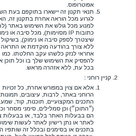
אפוטרופוס.
תנאי תקנון זה יישארו בתוקפם בעת הש
לגרוע מכל הוראה אחרת בתקנון זה, הא
למנוע מכל גולש את השימוש באתר (ל
כתובות IP מסוימות), מכל סיבה או 
שיצטרך לספק סיבה או נימוק), בשיקול
ללא צורך בהודעה מוקדמת או התראה ו
אחראי לנזק כלשהו עקב החלטתו. כמו כ
להפסיק את השימוש שלך בו וכל תוכן 
בכל עת, ללא אזהרה מראש.
קניין רוחני :
אלא אם צוין במפורש אחרת, כל זכויות הי
הרוחני באתר, לרבות, עיצובים, תמונות,
התכנים המקצועיים, תוכנות, קוד, שמע, 
(״התוכן״) וכן סמלילים, סימני מסחר וכ
הם בבעלות האתר בלבד, או בבעלות צ
לאתר או נתן רישיון לאתר לעשות שימוש 
בתכנים או בסימנים ובכלל זה שותפיו 