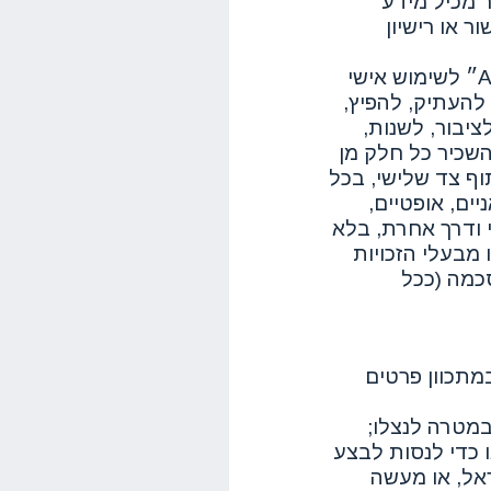
ר מכיל מידע
ר או רישיון
התוכן והסימנים ניתנים כמו שהם ״AS IS״ לשימוש אישי
להעתיק, להפיץ,
ציבור, לשנות,
להשכיר כל חלק מן
תוף צד שלישי, בכל
יים, אופטיים,
 ודרך אחרת, בלא
בעלי הזכויות
סכמה (ככל
תכוון פרטים
מטרה לנצלו;
כדי לנסות לבצע
ראל, או מעשה