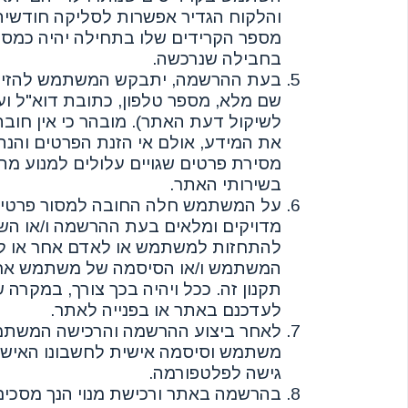
והלקוח הגדיר אפשרות לסליקה חודשית 
מספר הקרידים שלו בתחילה יהיה כמס
בחבילה שנרכשה.
בעת ההרשמה, יתבקש המשתמש להזין את
שם מלא, מספר טלפון, כתובת דוא"ל ועוד
לשיקול דעת האתר). מובהר כי אין חובה
את המידע, אולם אי הזנת הפרטים והנת
מסירת פרטים שגויים עלולים למנוע מתן
בשירותי האתר.
על המשתמש חלה החובה למסור פרטים נ
מדויקים ומלאים בעת ההרשמה ו/או השימ
להתחזות למשתמש או לאדם אחר או 
המשתמש ו/או הסיסמה של משתמש אחר
תקנון זה. ככל ויהיה בכך צורך, במקרה ש
לעדכנם באתר או בפנייה לאתר.
לאחר ביצוע ההרשמה והרכישה המשתמ
משתמש וסיסמה אישית לחשבונו האישי,
גישה לפלטפורמה.
בהרשמה באתר ורכישת מנוי הנך מסכי