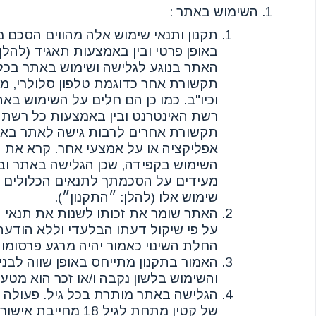
השימוש באתר :
תקנון ותנאי שימוש אלה מהווים הסכם מח
באופן פרטי ובין באמצעות תאגיד (להלן
האתר בנוגע לגלישה ושימוש באתר בכל
תקשורת אחר כדוגמת טלפון סלולרי, 
וכיו"ב. כמו כן הם חלים על השימוש בא
רשת האינטרנט ובין באמצעות כל רשת 
תקשורת אחרים לרבות גישה לאתר באמ
אפליקציה או על אמצעי אחר. קרא את ה
השימוש בקפידה, שכן הגלישה באתר ובי
מעידים על הסכמתך לתנאים הכלולים ב
שימוש אלו (להלן: ״התקנון״).
האתר שומר את זכותו לשנות את תנאי ה
על פי שיקול דעתו הבלעדי וללא הודע
החלת השינוי כאמור יהיה מרגע פרסומו
האמור בתקנון מתייחס באופן שווה לבני 
והשימוש בלשון נקבה ו/או זכר הוא מטע
הגלישה באתר מותרת בכל גיל. פעולה ו
של קטין מתחת לגיל 18 מחייבת