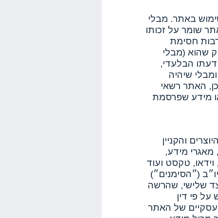
ימוש באתר. מבלי
תר שומר על זכותו
רבות חסימת
נימוק שהוא (מבלי
 דעתו הבלעדי,
מבלי שיהיה
ן, האתר רשאי
או מידע שפרסמת
וצרים והקניין
 מאגרי מידע,
וידאו, טקסט ועוד
יו״ב (״הסימנים״)
ד שלישי, שהרשה
על פי דין
העסקיים של האתר