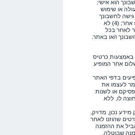
ודיות, והנך מאשר כי: (1) חשבונך הוא אישי;
ולה או שימוש
ר לאחר גישה לחשבונך
ו/או תמכור את חשבונך האישי לכל גורם אחר; (4) לא
ר לאחר בכל
בונך ו/או באתר.
 באמצעות כרטיס
לום אחר המופיע
פיעים בדפי האתר
מר לעצמו את
פסיקם או לשנות
וצה לו, ללא
דע נכון, מדויק,
טים שהוזנו לאחר
גביל את ההזמנה
מנה שבוטלה,