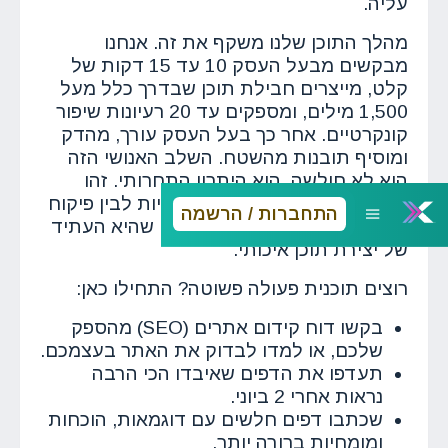
עליה.
מהלך התוכן שלנו משקף את זה. אנחנו
מבקשים מבעל העסק 10 עד 15 דקות של
קלט, מייצרים חבילת תוכן שבדרך כלל מעל
1,500 מילים, ומספקים עד 20 רעיונות שיפור
קונקרטיים. אחר כך בעל העסק עורך, מהדק
ומוסיף תובנות מהשטח. השלב האנושי הזה
הוא לא חולשה, הוא היתרון התחרותי. זהו
שילוב מדויק בין יכולות אוטומטיות לבין פיקוח
התחברות / הרשמה
אנושי, סינרגיה שאנחנו מאמינים שהיא העתיד
של יצירת תוכן איכותי.
רוצים תוכנית פעולה פשוטה? התחילו כאן:
בקשו דוח קידום אתרים (SEO) מהספק
שלכם, או למדו לבדוק את האתר בעצמכם.
תעדפו את הדפים שאיבדו הכי הרבה
נראות אחרי 2 ביוני.
שכתבו דפים חלשים עם דוגמאות, הוכחות
ומומחיות ברורה יותר.