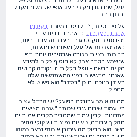
מסורתי, אלא גם על נוכחות בתוצאות AI של
גוגל, שם תוכן מקורי בעל אופי של מקור מקבל
יתרון ברור.
על פי ניסיוננו, זה קריטי במיוחד
בקידום
אתרים בעברית
, כי אתרים רבים עדיין
מפרסמים טקסט גנרי. בעבר זה עבד. היום,
כשהמערכות של גוגל משוות שימושיות,
בהירות וראיות בצורה אגרסיבית יותר, דף
שנשמע בסדר אבל לא מוסיף כלום למידע
הקיים ברשת - נופל בקלות. זו נקודה קריטית
שאנחנו מדגישים בפני המשתמשים שלנו,
בעידן הנוכחי תוכן "בסדר" הוא פשוט לא
מספיק.
מה זה אומר עבורכם בפועל? יש הבדל עצום
בין עמוד שירות גנרי שכותב "אנחנו מציעים
פתרונות" לבין עמוד שמסביר מקרים אמיתיים,
תהליך עבודה, טעויות נפוצות ושיקולי מחיר.
השני הוא בדיוק מה שתוכן איכותי נראה כמוהו.
חשוב לזכור גם שחודש אחד גרוע לא תמיד