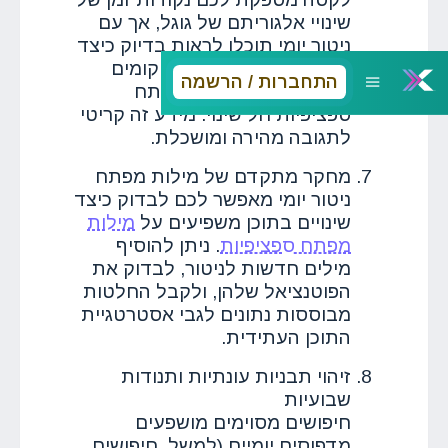
שינויי אלגוריתם של גוגל, אך עם
ניטור יומי תוכלו לראות בדיוק כיצד
כל עדכון השפיע על המיקומים
התחברות / הרשמה
שלכם, ובאילו מילות מפתח
ספציפיות חל שינוי. מידע זה קריטי
לתגובה מהירה ומושכלת.
מחקר מתקדם של מילות מפתח
ניטור יומי מאפשר לכם לבדוק כיצד
שינויים בתוכן משפיעים על
מילות
מפתח ספציפיות
. ניתן להוסיף
מילים חדשות לניטור, לבדוק את
הפוטנציאל שלהן, ולקבל החלטות
מבוססות נתונים לגבי אסטרטגיית
התוכן העתידית.
זיהוי תבניות עונתיות ותנודות
שבועיות
חיפושים מסוימים מושפעים
מדפוסים יומיים (למשל, חיפושים