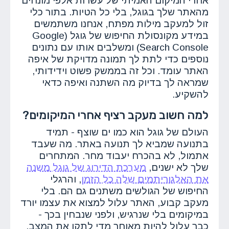
אחרי המיקום האמיתי של עשרות אלפי מונחים
מהאתר שלך בגוגל, בלי כל הטיות. בתור כלי
זול למעקב מילות מפתח, אנחנו משתמשים
במידע מקונסולת החיפוש של גוגל (Google
Search Console) ומשלבים אותו עם נתונים
נוספים כדי לתת לך תמונה מדויקת של איפה
האתר עומד. וכל זה בממשק פשוט וידידותי,
שמראה לך בדיוק מה השתנה ואיפה כדאי
להשקיע.
למה חשוב מעקב רציף אחרי המיקומים?
העולם של גוגל הוא כמו ים שוצף - תמיד
בתנועה שמביא לך תנועה באתר. מה שעבד
אתמול, לא בהכרח יעבוד מחר. המתחרים
שלך לא ישנים,
מערכת הדירוג של גוגל משנה
את האלגוריתמים שלה כל הזמן
, והרגלי
החיפוש של הגולשים משתנים גם הם. בלי
מעקב קבוע, האתר עלול למצוא את עצמו יורד
במיקומים בלי שנרגיש, ולפני שנבחין בכך -
כבר עלול להיות מאוחר מדי לתקן את המצב.