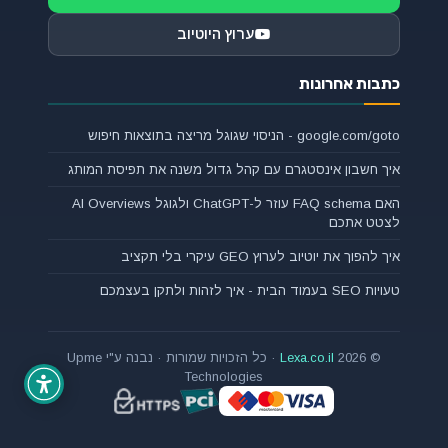
ערוץ היוטיוב
כתבות אחרונות
google.com/goto - הניסוי שגוגל מריצה בתוצאות חיפוש
איך חשבון אינסטגרם עם קהל גדול משנה את תפיסת המותג
האם FAQ schema עוזר ל-ChatGPT ולגוגל AI Overviews
לצטט אתכם
איך להפוך את יוטיוב לערוץ GEO עיקרי בלי תקציב
טעויות SEO בעמוד הבית - איך לזהות ולתקן בעצמכם
© 2026
Lexa.co.il
· כל הזכויות שמורות · נבנה ע"י Upme
Technologies