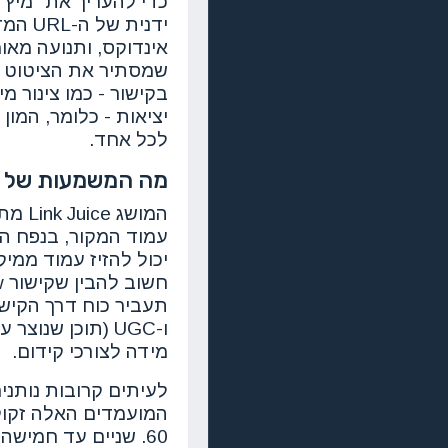
כדי להעריך את "מיץ 
אינדוקס, ותנועה מאו
בקישור - כמו צינור מי
יציאות - כלומר, המון
לכל אחד.
מה המשמעות של Link Juice במונחי דירוג אמיתיים
ו-UGC (תוכן שנ
מידה לצורכי קידום.
המועמדים האלה זקוק
60. שניים עד חמישה