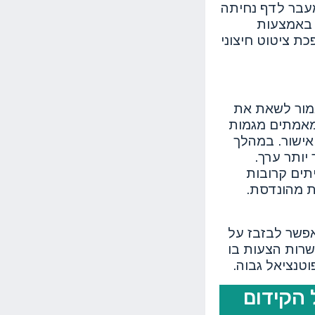
חים מעבר לדף נחיתה
ת באמצעות
ת ציטוט חיצוני
יין המועמד ושל ה-URL המדויק שאמור לשאת את
קס. לאחר מכן, מאמתים מגמות
אישור. במהלך
 יותר ערך.
ההפניות העיתונאיות היוצאות הן קישורי Dofollow, לעיתים קרובות
ל הכל dofollow יכולה להיראות מהונדסת.
פשר לבזבז על
רות הצעות בו
טנציאל גבוה.
 הקידום