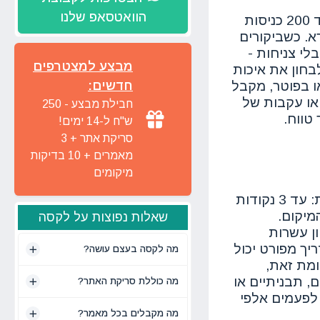
הוואטסאפ שלנו
שלישית, תנועה מתפקדת כמו גלאי שקר אמיתי. קישור שמייצר בעקביות 20 עד 200 כניסות
א. כשביקורים
פתאומיות ובלי צניחות -
מבצע למצטרפים
בחון את איכות
ו בפוטר, מקבל
חדשים:
 או עקבות של
חבילת מבצע - 250
טווח.
ש"ח ל-14 ימים!
סריקת אתר + 3
מאמרים + 10 בדיקות
מיקומים
כדי לשמור על עקביות בשיפוט, כל מועמד מדורג על סולם של 0 עד 10 נקודות: עד 3 נקודות
מוד, ו-2 עבור איכות המיקום.
שאלות נפוצות על לקסה
ן עשרות
שה אחת. דוגמה: בלוג פיננסי בעברית עם DR של 52 ומדריך מפורט יכול
מה לקסה בעצם עושה?
עומת זאת,
 אם הדפים נראים דלים, תבניתיים או
מה כוללת סריקת האתר?
 לפעמים אלפי
מה מקבלים בכל מאמר?