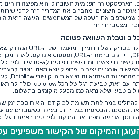
ן תוך 30 עד 90 יום. הארכיטקטורה הפנימית חשובה כי היא מפיצה רוו
אזכורים חיצוניים, מחברים את המדריך הזה לדפי שירו
רים שמשקפים את השפה של המשתמשים. הגישה הזאת הופכ
ה ומצטברת יותר.
לים וטבלת השוואה פשוטה
זרימת העבודה מתחילה בסריקה של הדומ
האזכור. בודקים DR/DA, דירוגים ברמת ה-URL, וסטטוס אינד
ת קישורים יוצאים, ומחפשים דפוסים לא-טבעיים לפני כל 
פגשים אורגניים יציבים ופרופיל יוצא מאוזן נוטים להעביר
כש-50 אחוזים או יותר מ
רואים תנועה חזקה יותר, עם זאת, טביעת רגל ש
ילוב טבעי שלא נראה כמו מפעל מיקומים בתשלום.
החליט במה לתת תשומת לב קודם. היא חוסכת זמן שא
את המסננת הבסיסית במהירות. בעיקר כשעובדים עם עש
ה חוסך אנרגיה ומפנה את המיקוד לפריטים באמת בעלי פו
וגן והמיקום של הקישור משפיעים על