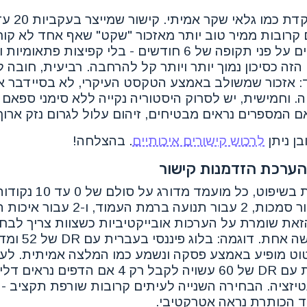
קרובות ממיר טוב יותר מאזכור "שקט" שאף אחד לא קור
אורגניים נשארים יציבים על פני תקופה של 6 חודשים - בלי קפיצות 
זה כסיכון נמוך יותר ויותר קל להרחבה. רביעית, חובה ל
ד: אזכור שמשולב באמצע הטקסט העיקרי, לא בסיידבר א
. וחמישית, יש לסרוק היסטוריה נקייה ללא סימני ספאם
אם המספרים נראים מבטיחים, זיהום עלול לגרום נזק ארוך 
ן ניתן
לרכוש קישורים איכותיים
. בהצלחה!
להערכת הזדמנות קישור
עבור רלוונטיות, 3 עבור סמכות, 2 עבור תנועה ברמת הע
את שומרת על הערכות אובייקטיביות כשצוות צריך לבחו
מועמדים במהלך פגי
יון 9 כשהציטוט מופיע באמצע פסקה ונשמע כמו המלצה אמיתית. ל
ספריית קופונים כללית עם DR של 60 עשויה לקבל רק 4
יזציה. הבחירה השנייה לעיתים קרובות שורפת תקציב -
 הכותרת נראה אטרקטיבי.