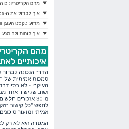
מהם הקריטריונים הח
איך לבדוק את ה-Link Juice ואת סמכות הדומיין של אתר מקשר
מדוע טקסט העוגן וה
איך לזהות ולהימנע 
מהם הקריטריונ
איכותיים לאת
הדרך הנכונה לבחור ק
סמכות אמיתית של הא
העיקרי - לא בסיידבר
מ-30 אזכורים חל
לחפש "כל קישור חזק"
אמיתי ומזעור סיכונים.
המטרה היא לא רק לצב