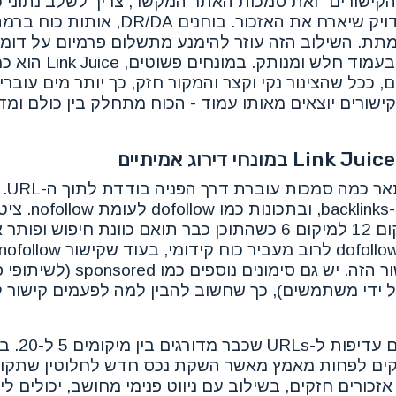
הקישורים" ואת סמכות האתר המקשר, צריך לשלב נתוני 
ידנית של ה-URL המדויק שיארח את האזכור. בוח
מתת. השילוב הזה עוזר להימנע מתשלום פרמיום על דומי
שמסתיר את הציטוט בעמוד חלש 
ם, ככל שהצינור נקי וקצר והמקור חזק, כך יותר מים עוברי
 קישורים יוצאים מאותו עמוד - הכוח מתחלק בין כולם ו
המושג
עמוד המקור, בנפח ה-
יכול להזיז עמוד ממיקום 12 למיקום 6 כשהתוכן כבר תואם כוונת חי
תעביר כוח דרך הקישור הזה. יש גם סי
וצר על ידי משתמשים), כך שחשוב להבין למה לפעמים קישור
לעיתים קרובות נות
ים לפחות מאמץ מאשר השקת נכס חדש לחלוטין שתקוע
 אזכורים חזקים, בשילוב עם ניווט פנימי מחושב, יכולים לי