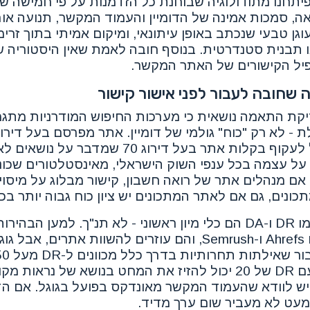
יתחנו מתודולוגיה שבוחנת כל הזדמנות על פי חמישה שע
אה, סמכות אמינה של הדומיין והעמוד המקשר, תנועה או
גן טבעי שנכתב באופן עיתונאי, ומיקום אמיתי בתוך זר
ו תבנית סטנדרטית. בנוסף חובה לאמת שאין היסטוריה 
יל הקישורים של האתר המקשר.
 שחובה לעבור לפני אישור קישור
קת התאמה נושאית כי מערכות החיפוש המודרניות מתג
את הנישה שלכם יכול לעקוף בקלות אתר בעל דירוג 70 שמדב
על עצמה בכל ענפי השוק הישראלי, מאינסטלטורים שכונ
טה: אם מנהלים אתר של רואה חשבון, קישור מבלוג על מיסוי
ונים, גם אם לאתר המתכונים יש ציון כוח גבוה יותר בכל
שנית, מדדי סמכות כמו DR ו-DA הם כלי מיון ראשוני - לא תנ"ך. למען
של כלים חיצוניים כמו Ahrefs ו-Semrush, והם עוזרים להשוות את
חדשות היפר-מקומי עם DR של 20 יכול להזיז את המחט בנושא של נ
ש לוודא שהעמוד המקשר מאונדקס בפועל בגוגל. אם ה
מעט לא מעביר שום ערך מדיד.