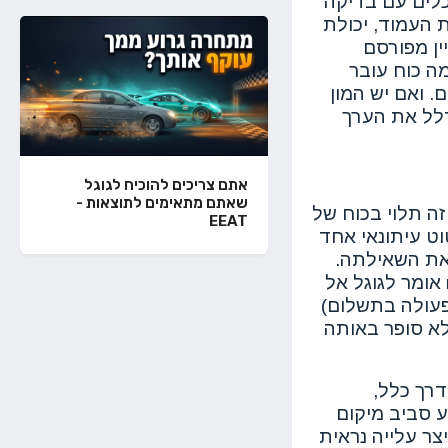
כלים עם בדיקה
נים DR/DA, אותות כוח ברמת העמוד, יכולת
ין מפורסם
ומנותק. במונחים פשוטים, Link Juice הוא כמה כוח עובר
ם. ואם יש המון
מדלל את הערך
אתם צריכים להוכיח לגוגל
שאתם מתאימים לתוצאות -
 Link Juice מתאר כמה סמכות עוברת דרך הפניה בודדת לתוך ה-URL. זה תלוי בכוח של
EEAT
backlinks, ובתכונות כמו dofollow לעומת nofollow. ציטוט עיתונאי אחד
פוש ופותר את השאילתה.
חשוב להבין שקישור dofollow לרוב מעביר כוח קידומי, בעוד שקישור nofollow אומר לגוגל אל
מונים נוספים כמו sponsored (לשיתופי פעולה בתשלום)
 לא סופר באותה
נים עדיפות ל-URLs שכבר מדורגים בין מיקומים 5 ל-20. בדרך כלל,
 סביב מיקום
יצר עלייה נראית