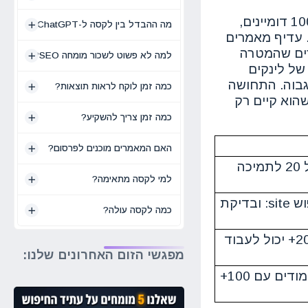
גם סופרים כמה יעדים חיצוניים מופיעים באותו URL. כשעמוד מפנה ליותר מ-100 דומיינים,
מה ההבדל בין לקסה ל-ChatGPT?
 עדיף מאמרים
 נוסף: אתרים שהמטרה
למה לא פשוט לשכור מומחה SEO?
של לינקים
גבוה. התחושה
כמה זמן לוקח לראות תוצאות?
הוא קיים רק
כמה זמן צריך להשקיע?
האם המאמרים מוכנים לפרסום?
DR מעל 45-50 למונחים תחרותיים, DR מעל 20 לתמיכה
למי לקסה מתאימה?
חובה להיות מאונדקס, אפשר לאמת דרך חיפוש site: ובדיקת
כמה לקסה עולה?
מעל 100 ביקורים בחודש הוא סימן חזק, גם 20+ יכול לעבוד
מפגשי הזום האחרונים שלנו:
עדיף מתחת ל-30 הפניות בתוכן, להימנע מעמודים עם 100+