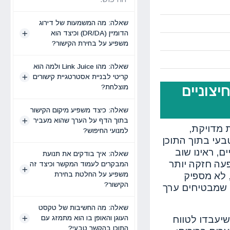
שאלה: מה המשמעות של דירוג
הדומיין (DR/DA) וכיצד הוא
משפיע על בחירת הקישור?
שאלה: מהו Link Juice ולמה הוא
קריטי לבניית אסטרטגיית קישורים
יצוניים
מוצלחת?
שאלה: כיצד משפיע מיקום הקישור
בתוך הדף על הערך שהוא מעביר
 מדויקת,
למנועי החיפוש?
בעי בתוך התוכן
, ראינו שוב
שאלה: איך בודקים את תנועת
בעל Domain Rating של 50 מייצר השפעה חזקה יותר
המבקרים לעמוד המקשר וכיצד זה
, לא מספיק
משפיע על החלטת בחירת
הקישור?
ם שמבטיחים ערך
שאלה: מה החשיבות של טקסט
שיעבדו לטווח
העוגן והאופן בו הוא מתמזג עם
התוכן בהקשר טבעי?