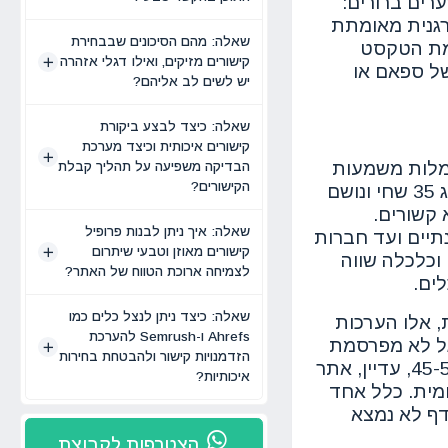
רים ברורים:
רגנית מאומתת
שאלה: מהם הסיכונים שבבחירת
ימת הטקסט
קישורים מזיקים, ואילו דגלי אזהרה
של ספאם או
יש לשים לב אליהם?
שאלה: כיצד לבצע ביקורת
קישורים איכותית וכיצד מערכת
מלות משמעות
הבדיקה משפיעה על תהליך קבלת
הקישורים?
אמיתית, הקשר ותועלת - לא רק "כוח" גולמי של דומיין. אתר מפרסם בעל דירוג 35 שחי ונושם
ר על נושאים לא קשורים.
שאלה: איך ניתן לבנות פרופיל
תיים ועד חברות
קישורים מאוזן וטבעי שיתרום
 וכלכלה שווה
לצמיחה ארוכת הטווח של האתר?
ים.
שאלה: כיצד ניתן לנצל כלים כמו
 הבהירות, אלו הערכות
Ahrefs ו-Semrush להערכת
רים, אבל גוגל לא מפרסמת
הזדמנויות קישור ולהבטחת בחירות
"ציון רשמי" משלה. עבור שאילתות תחרותיות בדרך כלל מכוונים ל-DR מעל 45-50, עדיין, אתר
איכותיות?
ראות מקומית. כלל אחד
דף לא נמצא
הצטרפות לקבוצת