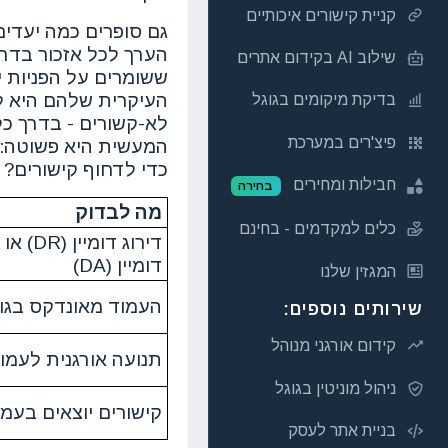
קניית קישורים איכותיים
הערך לכל אזכור בדרך
שילוב AI בקידום אתרים
העיקרית שלהם היא לה
בדיקת מיקומים בגוגל
לא-קשורים - בדרך כל
פיצ'רים במערכת
המעשית היא פשוטה: ה
כדי לדחוף קישורים?
חבילות ומחירים
בחירה
מה לבדוק
כלים למקדמים - בחינם
דירוג דומי
דומיין (DA)
המגזין שלנו
העמוד מאונדקס בגו
שירותים נוספים:
קידום אורגני מנוהל
תנועה אורגנית לעמ
ניהול מוניטין בגוגל
קישורים יוצאים בעמ
בניית אתר לעסק