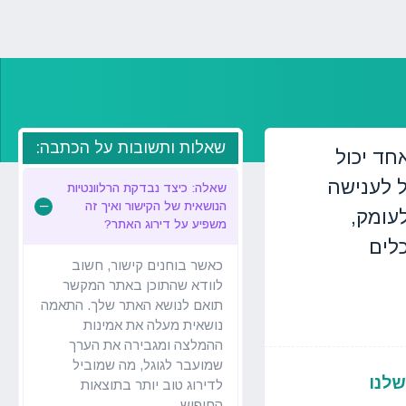
שאלות ותשובות על הכתבה:
חד יכול
ל לענישה
שאלה: כיצד נבדקת הרלוונטיות
הנושאית של הקישור ואיך זה
עומק,
משפיע על דירוג האתר?
לים
כאשר בוחנים קישור, חשוב
לוודא שהתוכן באתר המקשר
תואם לנושא האתר שלך. התאמה
נושאית מעלה את אמינות
ההמלצה ומגבירה את הערך
שמועבר לגוגל, מה שמוביל
לדירוג טוב יותר בתוצאות
החיפוש.