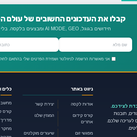
קבלו את העדכונים החשובים של עולם ה-SEO ישירות למיי
חידושים בגוגל, AI MODE, GEO ומבצעים בלקסה. בלי ספאם, רק תוכן מקצועי.
אני מאשר/ת הרשמה לניוזלטר ושמירת הפרטים שלי בהתאם לחוק
ניווט באתר
כלים ו
מחשבון 
אודות לקסה
יצירת קשר
בדת לצידכם.
קורס ק
צועית של 50 עמודים, תובנות
קורס קידום
המגזין שלנו
מדריך GEO למתחילי
אמרי AI כבסיס לעריכה שלכם.
אתרים
טים.
מחקר מ
מפגשי זום
שיעורים מוקלטים