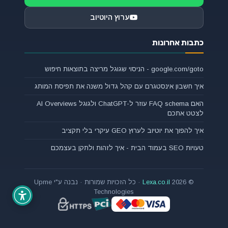
ערוץ היוטיוב
כתבות אחרונות
google.com/goto - הניסוי שגוגל מריצה בתוצאות חיפוש
איך חשבון אינסטגרם עם קהל גדול משנה את תפיסת המותג
האם FAQ schema עוזר ל-ChatGPT ולגוגל AI Overviews
לצטט אתכם
איך להפוך את יוטיוב לערוץ GEO עיקרי בלי תקציב
טעויות SEO בעמוד הבית - איך לזהות ולתקן בעצמכם
© 2026
Lexa.co.il
· כל הזכויות שמורות · נבנה ע"י Upme
Technologies