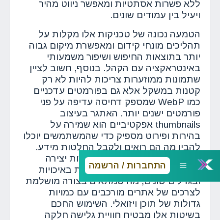
ללא פשרות אסתטיות ומאפשר ניווט מהיר
ויעיל בין עמודים שונים.
הטמעה נכונה של טכניקות אלו מקלות על
תהליכים מונחי קידום ומאפשרת מיקום גבוה
יותר בתוצאות החיפוש ושיפור משמעותי
באינטראקציה עם הקהל. בנוסף, חשוב לציין
שתמונות ממוזערות צריכות להיות לא רק
קטנות במשקל אלא גם בפורמטים עדכניים
כמו WebP שמספק דחיסה עדיפה על פני
פורמטים ישנים יותר. האתגר בעיצוב
thumbnails אפקטיביים הוא שמירה על
בהירות ופירוט מספיק כדי שהמשתמשים יוכלו
להבין מה הם רואים ולקבל החלטות מידע.
הטכנולוגיות המודרניות מאפשרות יצירה
התחברות / הרשמה
אוטומטית של תמונות ממוזערות באיכויות
ובגדלים שונים, מה שמתאים בצורה מושלמת
לצרכים של אתרים מורכבים עם כמויות
גדולות של תוכן ויזואלי. השימוש החכם
בשיטות אלו מבטיח חוויית גלישה חלקה