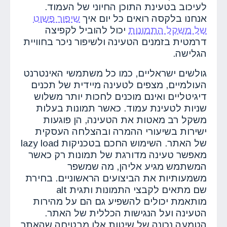
לעיכוב בטעינת התוכן החיוני של העמוד.
אנחנו בלקסה רואים כל יום איך
שיפור פשוט
של משקל התמונות
יכול להוביל לקפיצה
דרמטית בזמנים הטעינה ולשיפור ניכר בחוויית
הגלישה.
גולשים ישראליים, כמו כל משתמשי האינטרנט
העולמיים, מצפים לטעינה מיידית של תכנים
דיגיטליים ואינם מוכנים לחכות יותר משלוש
שניות לטעינת עמוד. כאשר תמונות בעלות
משקל רב מאטות את הטעינה, הן פוגעות
ישירות בשיעורי ההמרה ובהצלחה העסקית
של האתר. השימוש החכם בטכניקות lazy load
מאפשר טעינה מדורגת של תמונות רק כאשר
המשתמש מגיע אליהן, מה שמשפר
משמעותיות את הביצועים הראשוניים. בחירת
שם מתאים לקבצי התמונות ותגית alt
מותאמת יכולים להשפיע גם הם על מהירות
הטעינה ועל הנגישות הכללית של האתר.
הטמעה נכונה של שיטות אלו מבטיחה שהאתר