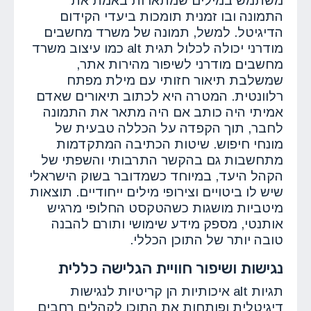
משתמש במילים שמתארות באמת את
התמונה ובו זמנית תומכות ביעדי הקידום
הדיגיטל. למשל, תמונה של משרד מחשבים
מודרני יכולה לכלול תגית alt כמו עיצוב משרד
מחשבים מודרני לשיפור מהירות אתר,
שמשלבת תיאור חזותי עם מילת מפתח
רלוונטית. המטרה היא לכתוב תיאורים שאדם
אמיתי היה כותב אם היה מתאר את התמונה
לחבר, תוך הקפדה על הכללה טבעית של
מונחי חיפוש. שיטות הכתיבה המתקדמות
מתחשבות גם בהקשר התרבותי והשפתי של
הקהל היעד, במיוחד כשמדובר בשוק הישראלי
שיש לו ביטויים וצירופי מילים ייחודיים. תוצאות
מיטביות מושגות כשהטקסט החלופי מרגיש
אותנטי, מספק מידע שימושי ותורם להבנה
טובה יותר של התוכן הכללי.
נגישות ושיפור חוויית הגלישה כללית
תגיות alt איכותיות הן קריטיות לנגישות
דיגיטלית ופותחות את התוכן לקהלים רחבים