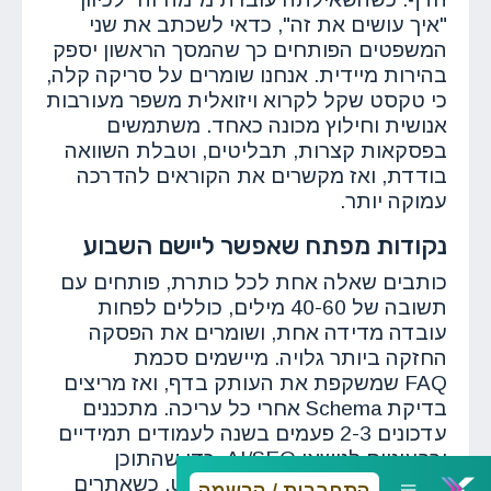
"איך עושים את זה", כדאי לשכתב את שני
המשפטים הפותחים כך שהמסך הראשון יספק
בהירות מיידית. אנחנו שומרים על סריקה קלה,
כי טקסט שקל לקרוא ויזואלית משפר מעורבות
אנושית וחילוץ מכונה כאחד. משתמשים
בפסקאות קצרות, תבליטים, וטבלת השוואה
בודדת, ואז מקשרים את הקוראים להדרכה
עמוקה יותר.
נקודות מפתח שאפשר ליישם השבוע
כותבים שאלה אחת לכל כותרת, פותחים עם
תשובה של 40-60 מילים, כוללים לפחות
עובדה מדידה אחת, ושומרים את הפסקה
החזקה ביותר גלויה. מיישמים סכמת
FAQ שמשקפת את העותק בדף, ואז מריצים
בדיקת Schema אחרי כל עריכה. מתכננים
עדכונים 2-3 פעמים בשנה לעמודים תמידיים
ורבעוניים לנושאי AI/SEO, כדי שהתוכן
יישאר תוכן מעודכן ומוכן לציטוט. כשאתרים
התחברות / הרשמה