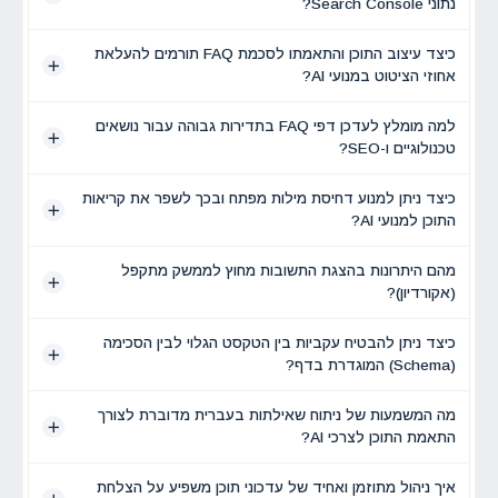
נתוני Search Console?
כיצד עיצוב התוכן והתאמתו לסכמת FAQ תורמים להעלאת
אחוזי הציטוט במנועי AI?
למה מומלץ לעדכן דפי FAQ בתדירות גבוהה עבור נושאים
טכנולוגיים ו-SEO?
כיצד ניתן למנוע דחיסת מילות מפתח ובכך לשפר את קריאות
התוכן למנועי AI?
מהם היתרונות בהצגת התשובות מחוץ לממשק מתקפל
(אקורדיון)?
כיצד ניתן להבטיח עקביות בין הטקסט הגלוי לבין הסכימה
(Schema) המוגדרת בדף?
מה המשמעות של ניתוח שאילתות בעברית מדוברת לצורך
התאמת התוכן לצרכי AI?
איך ניהול מתוזמן ואחיד של עדכוני תוכן משפיע על הצלחת