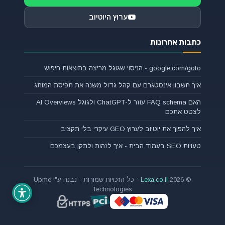
ערוץ היוטיוב
כתבות אחרונות
google.com/goto - הניסוי שגוגל מריצה בתוצאות חיפוש
איך חשבון אינסטגרם עם קהל גדול משנה את תפיסת המותג
האם FAQ schema עוזר ל-ChatGPT ולגוגל AI Overviews
לצטט אתכם
איך להפוך את יוטיוב לערוץ GEO עיקרי בלי תקציב
טעויות SEO בעמוד הבית - איך לזהות ולתקן בעצמכם
© 2026
Lexa.co.il
· כל הזכויות שמורות · נבנה ע"י Upme
Technologies