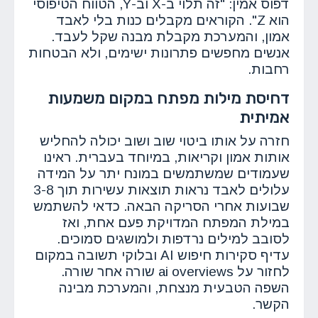
דפוס אמין: "זה תלוי ב-X וב-Y, הטווח הטיפוסי
הוא Z". הקוראים מקבלים כנות בלי לאבד
אמון, והמערכת מקבלת מבנה שקל לעבד.
אנשים מחפשים פתרונות ישימים, ולא הבטחות
רחבות.
דחיסת מילות מפתח במקום משמעות
אמיתית
חזרה על אותו ביטוי שוב ושוב יכולה להחליש
אותות אמון וקריאות, במיוחד בעברית. ראינו
שעמודים שמשתמשים במונח יתר על המידה
עלולים לאבד נראות תוצאות עשירות תוך 3-8
שבועות אחרי הסריקה הבאה. כדאי להשתמש
במילת המפתח המדויקת פעם אחת, ואז
לסובב למילים נרדפות ולמושגים סמוכים.
עדיף סקירות חיפוש AI ובלוקי תשובה במקום
לחזור על ai overviews שורה אחר שורה.
השפה הטבעית מנצחת, והמערכת מבינה
הקשר.