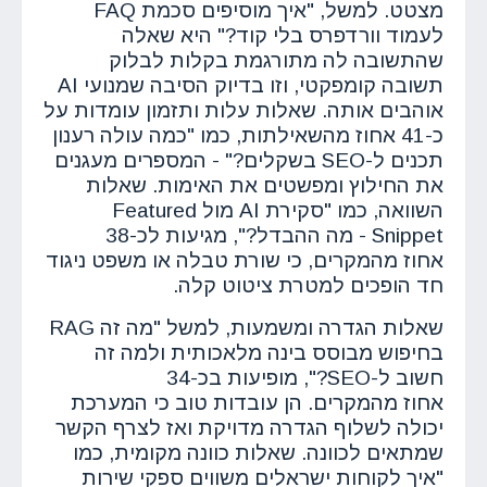
מצטט. למשל, "איך מוסיפים סכמת FAQ
לעמוד וורדפרס בלי קוד?" היא שאלה
שהתשובה לה מתורגמת בקלות לבלוק
תשובה קומפקטי, וזו בדיוק הסיבה שמנועי AI
אוהבים אותה. שאלות עלות ותזמון עומדות על
כ-41 אחוז מהשאילתות, כמו "כמה עולה רענון
תכנים ל-SEO בשקלים?" - המספרים מעגנים
את החילוץ ומפשטים את האימות. שאלות
השוואה, כמו "סקירת AI מול Featured
Snippet - מה ההבדל?", מגיעות לכ-38
אחוז מהמקרים, כי שורת טבלה או משפט ניגוד
חד הופכים למטרת ציטוט קלה.
שאלות הגדרה ומשמעות, למשל "מה זה RAG
בחיפוש מבוסס בינה מלאכותית ולמה זה
חשוב ל-SEO?", מופיעות בכ-34
אחוז מהמקרים. הן עובדות טוב כי המערכת
יכולה לשלוף הגדרה מדויקת ואז לצרף הקשר
שמתאים לכוונה. שאלות כוונה מקומית, כמו
"איך לקוחות ישראלים משווים ספקי שירות