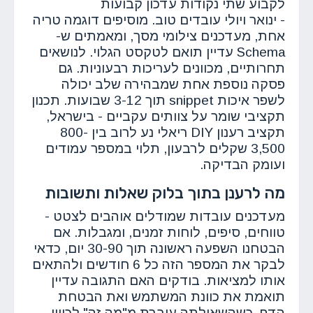
לקבוע שתי נקודות עדכון קבועות
- ינואר ויולי עובדים טוב. מוסיפים דוגמה טריה
אחת, מעדכנים צילומי מסך, ומאמתים ש-
Schema עדיין תואם לטקסט הגלוי. לנושאים
תחרותיים, מכוונים לעריכות רבעוניות. גם
פסקה נוספת אחת שמבהירה שלב יכולה
לשפר איכות snippet תוך 3-12 שבועות. תכנון
תקציבי שומר על צוותים עקביים - בישראל,
תקציב רענון DIY ריאלי נע לרוב בין 800-
3,500 שקלים לרבעון, תלוי במספר עמודים
ועומק הבדיקה.
מה לרענן בתוך בלוק שאלות ותשובות
מעדכנים עובדות שמודלים אוהבים לצטט -
טווחים, סיפים, לוחות זמנים, ומגבלות. אם
הבטחנו השפעה ראשונה תוך 30-90 יום, כדאי
לבקר את המספר הזה כל 6 חודשים ולהתאים
אותו למציאות. בודקים האם התגובה עדיין
תואמת את כוונת המשתמש ואת הבטחת
הדף. כשהשאילתה עוברת מ"מה זה" לכיוון