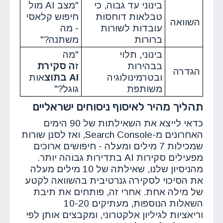
בינוני עד גבוה, כי
"מצב AI מול
טבלאות דוחסות
חיפוש קלאסי
השוואה
עובדות לשורות
- מה
ברורות
משתנה?"
בינוני, תלוי
"מה
בבהירות
ז
ה סקירת
הגדרה
ובטרמינולוגיה
AI בתוצ
אות
משותפת
גוגל?"
תהליך מהיר לאיסוף ניסוחים ישראליים
כדאי לייצא את השאילתות של 90 הימים
האחרונים מ-Search Console, ואז לסנן שורות
שמכילות 7 מילים ומעלה - חיפושים ארוכים
מפעילים סקירות AI בתדירות גבוהה יותר.
מהניסיון שלנו, שאילתה של 10 מילים מעלה
את הסיכוי לסקירה גנרטיבית בהשוואה לקטע
של מילה אחת. אחרי זה, פותחים את תיבת
השאלות הנוספות, מעתיקים 10-20
וריאציות לגיליון אלקטרוני, ומקבצים אותן לפי