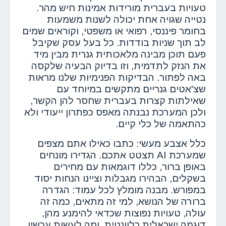
טעויות בעברית מורידות אמינות חיש מהר.
נטייה שגויה אחת יכולה לשנות משמעות
בחומר פיננסי, רפואי או משפטי, וקוראים שמים
לב תוך שניות בודדות. כל בעל עסק שקיבל
פעם תוכן מבינה מלאכותית גנרית מבין מיד
את הנזק לתדמית, וזו בדיוק הבעיה שלקסה
באה לפתור. הבדיקות הפנימיות שלנו מראות
שצ'אטים גנריים מתקשים במיוחד עם
שאילתות קצרות בעברית שחסר להן הקשר,
ולכן המערכת נבנתה מאפס כפתרון ייעודי ולא
כהתאמה של כלי קיים.
כלל אצבע מעשי: כתבו כאילו אתם מצפים
שמערכת AI תצטט אתכם. הגדירו מונחים
באופן ברור, כללו דוגמאות עם מחירים
בשקלים, הבהירו מגבלות וציינו הנחות יסוד
במפורש. מבנה מומלץ לכל עמוד: הגדרה
ברורה של הנושא, למי זה מתאים, כמה זה
עולה, טעויות נפוצות שכדאי להימנע מהן,
דוגמה ישראלית רלוונטית, ומה לעשות עכשיו.