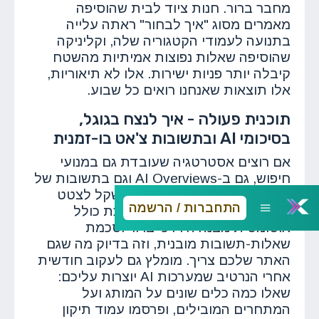
מחבר ברור. חנות ציוד לבית שהוסיפה
מאמרים מסוג "איך לבחור" ראתה עלייה
בתנועה לעמודי הקטגוריה שלה, וקליניקה
שהוסיפה שאלות נפוצות אמיתיות מהשטח
קיבלה יותר פניות ישירות. אלו לא תיאוריות,
אלו תוצאות שאנחנו רואים כל שבוע.
תוכנית פעולה - איך לנצח בגוגל,
בסיכומי AI ובתשובות צ'אט בו-זמנית
אם רוצים אסטרטגיה שעובדת גם במנועי
חיפוש, גם ב-AI Overviews וגם בתשובות של
צ'אט גיפיטי, צריך לבנות אתר שקל לצטט
התחברות / הרשמה
ממנו. כל מאמר שיוצא מהמערכת כולל
אוטומטית מבנה היררכי ברור וסכמת
שאלות-תשובות מובנית, וזה בדיוק מה שגם
האתר שלכם צריך. מומלץ גם לעקוב חודשית
אחרי הנרטיב שמערכות AI יוצרות עליכם:
שאלו כמה כלים שונים על המותג ועל
המתחרים המובילים, ופרסמו עמוד תיקון