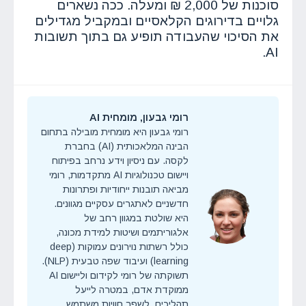
סוכנות של 2,000 ₪ ומעלה. ככה נשארים
גלויים בדירוגים הקלאסיים ובמקביל מגדילים
את הסיכוי שהעבודה תופיע גם בתוך תשובות
AI.
רומי גבעון, מומחית AI
רומי גבעון היא מומחית מובילה בתחום
הבינה המלאכותית (AI) בחברת
לקסה. עם ניסיון וידע נרחב בפיתוח
ויישום טכנולוגיות AI מתקדמות, רומי
מביאה תובנות ייחודיות ופתרונות
חדשניים לאתגרים עסקיים מגוונים.
היא שולטת במגוון רחב של
אלגוריתמים ושיטות למידת מכונה,
כולל רשתות נוירונים עמוקות (deep
learning) ועיבוד שפה טבעית (NLP).
תשוקתה של רומי לקידום וליישום AI
ממוקדת אדם, במטרה לייעל
תהליכים, לשפר חוויות משתמש