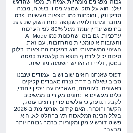
גבוה ומפגינים מומחיות אמיתית. מכאן שהדגש
שלנו הוא על תוכן שמציג ניסיון בשטח, מבנה
סריק ונקי, והוכחות כמו תוצאות מעשיות, פרטי
מחבר ומתודולוגיה שקופה. נתח השוק של גוגל
בחיפוש עדיין עומד מעל 80% לפי הערכות
עדכניות, גם בזמן שתכונות כמו AI Mode
ותשובות אוטומטיות מתרחבות. עם זאת,
השינוי המשמעותי הוא במיקום התוצאות: בלוק
סיכום יכול לדחוף תוצאות קלאסיות למטה
במסך, ולירידה הזו יש השפעה מוחשית.
דפוס שאנחנו רואים שוב ושוב: עמודים שנבנו
סביב שאלה בודדת וצרה מאבדים קליקים
ראשונים. לעומתם, משאבים עם ניסיון ייחודי,
כלים מעשיים או נתונים מקוריים ממשיכים
לקבל תנועה, כי גולשים עדיין רוצים עומק,
הקשר והוכחה. האם קידום אורגני מת ב-2026
בגלל הבינה המלאכותית? בהחלט לא. הוא
פשוט דורש עומק ומקוריות ברמה גבוהה יותר
מבעבר.