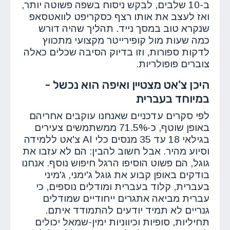
ב-10 שלבים, לבקש ניסוח בשפה פשוטה יותר,
ואז לעצב את אותו רצף כסקריפט לוואטסאפ
שנקרא טוב במסך נייד. תהליך שהיה דורש
כמה שעות מול קופירייטר מקצועי מתכווץ
לדקות ספורות, וזו בדיוק הסיבה שכלים כאלה
צוברים פופולריות.
היכן צ'אט מצטיין ואיפה הוא נכשל -
במיוחד בעברית
לפי סקרים עדכניים שאנחנו עוקבים אחריהם
באופן שוטף, כ-71.5% ממשתמשים צעירים
בגילאי 18 עד 35 מנסים כלי AI צ'אט ללמידה
וסיוע מהיר. אבל חשוב להבין: הם לא עזבו את
גוגל, הם פשוט הוסיפו הרגל חיפוש נוסף. אנחנו
בודקים באופן קבוע את גוגל ג'ימני, ג'מיני
בעברית, קלוד בעברית ומודלים נוספים, כי
עברית מביאה אתגרים ייחודיים שמודלים
גנריים לא תמיד יודעים להתמודד איתם.
תחיליות, סופיות וכיווניות ימין-שמאל יכולים