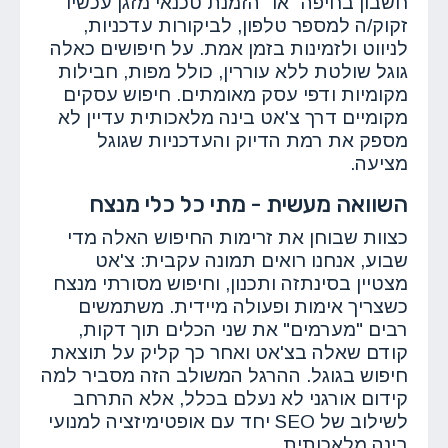
חשבון בחיפה" או "הזמנת טכנאי מזגן עכשיו"
זקוק/ה למספר טלפון, לביקורות עדכניות,
לניווט ולזמינות בזמן אמת. על חיפושים כאלה
גוגל שולטת ללא עוררין, כולל מפות, חבילות
מקומיות ודפי עסק מאומתים. חיפוש עסקים
מקומיים דרך צ'אט בינה מלאכותית עדיין לא
מספק את רמת הדיוק והעדכניות שגוגל
מציעה.
השוואה מעשית - מתי כל כלי מנצח
כצוות שבוחן את זרימות החיפוש האלה מדי
שבוע, אנחנו רואים תמונה עקבית: צ'אט
מצטיין בסינתזה ותכנון, וחיפוש מסורתי מנצח
כשצריך אימות ופעולה מיידית. משתמשים
רבים "מערמים" את שני הכלים תוך דקות,
קודם שאלה בצ'אט ואחר כך קליק על תוצאת
חיפוש בגוגל. ההרגל המשולב הזה מסביר למה
קידום אורגני לא נעלם בכלל, אלא התרחב
לשילוב של SEO יחד עם אופטימיזציה למנועי
בינה מלאכותית.