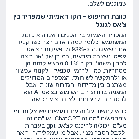
שמוכנים לשלם.
כוונת החיפוש - הקו האמיתי שמפריד בין
צ'אט לגוגל
המפריד האמיתי בין הכלים האלו הוא כוונת
המשתמש, כלומר למה האדם רצה כשהקליד
את השאילתה. כ-93% מהפעילות בצ'אט
גיפיטי נשארת מידעית, במובן של "אני רוצה
להבין משהו". רק כ-0.1% מהשאילתות הן
מסחריות, כמו "להזמין טכנאי", "לקנות עכשיו"
או "להתקשר לשירות". המספרים המדויקים
משתנים בין מדידות והגדרות שונות, אבל
המגמה ברורה: רוב השימוש בצ'אט AI הוא
להסברים ולרעיונות, לא לביצוע רכישה.
כדאי לחשוב על זה עם דוגמאות ישראליות. מי
שמחפש/ת "מה זה ChatGPT" או "מה זה
מע"מ" יכול/ה להיכנס לצ'אט gpt בעברית
ולקבל הסבר מצוין. אבל מי שמקליד/ה "רואה