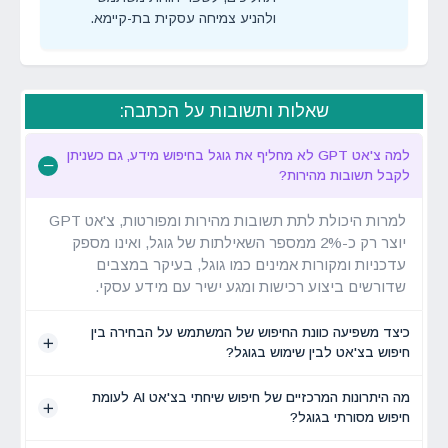
ולהניע צמיחה עסקית בת-קיימא.
שאלות ותשובות על הכתבה:
למה צ'אט GPT לא מחליף את גוגל בחיפוש מידע, גם כשניתן
לקבל תשובות מהירות?
למרות היכולת לתת תשובות מהירות ומפורטות, צ'אט GPT
יוצר רק כ-2% ממספר השאילתות של גוגל, ואינו מספק
עדכניות ומקורות אמינים כמו גוגל, בעיקר במצבים
שדורשים ביצוע רכישות ומגע ישיר עם מידע עסקי.
כיצד משפיעה כוונת החיפוש של המשתמש על הבחירה בין
חיפוש בצ'אט לבין שימוש בגוגל?
מה היתרונות המרכזיים של חיפוש שיחתי בצ'אט AI לעומת
חיפוש מסורתי בגוגל?