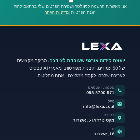
אני מאשר/ת הרשמה לניוזלטר ושמירת הפרטים שלי בהתאם לחוק
הגנת הפרטיות
ומדיניות האתר
יועצת קידום אורגני שעובדת לצידכם.
סריקה מקצועית
של 50 עמודים, תובנות מפורטות, ומאמרי AI כבסיס
לעריכה שלכם. לקסה ממליצה - אתם מחליטים.
טלפון / וואטסאפ
058-5700-571
מייל
info@lexa.co.il
כתובת
מקס נורדאו 5, אשדוד
ת.ד
16, אשדוד