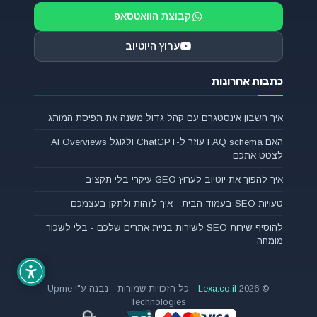
קבוצת הוואטסאפ
ערוץ היוטיוב
כתבות אחרונות
איך חשבון אינסטגרם עם קהל גדול משנה את תפיסת המותג
האם FAQ schema עוזר ל-ChatGPT ולגוגל AI Overviews
לצטט אתכם
איך להפוך את יוטיוב לערוץ GEO עיקרי בלי תקציב
טעויות SEO בעמוד הבית - איך לזהות ולתקן בעצמכם
להוסיף שירות SEO לשירות בניית אתרים שלכם - בלי לשכור
מומחה
© 2026
Lexa.co.il
· כל הזכויות שמורות · נבנה ע"י Upme
Technologies