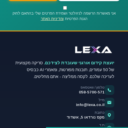
אני מאשר/ת הרשמה לניוזלטר ושמירת הפרטים שלי בהתאם לחוק
הגנת הפרטיות
ומדיניות האתר
יועצת קידום אורגני שעובדת לצידכם.
סריקה מקצועית
של 50 עמודים, תובנות מפורטות, ומאמרי AI כבסיס
לעריכה שלכם. לקסה ממליצה - אתם מחליטים.
טלפון / וואטסאפ
058-5700-571
מייל
info@lexa.co.il
כתובת
מקס נורדאו 5, אשדוד
ת.ד