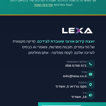
אני מאשר/ת הרשמה לניוזלטר ושמירת הפרטים שלי בהתאם לחוק
הגנת הפרטיות
ומדיניות האתר
יועצת קידום אורגני שעובדת לצידכם.
סריקה מקצועית
של 50 עמודים, תובנות מפורטות, ומאמרי AI כבסיס
לעריכה שלכם. לקסה ממליצה - אתם מחליטים.
טלפון / וואטסאפ
058-5700-571
מייל
info@lexa.co.il
כתובת
מקס נורדאו 5, אשדוד
ת.ד
16, אשדוד
ימי א'-ה', 09:30-17:00