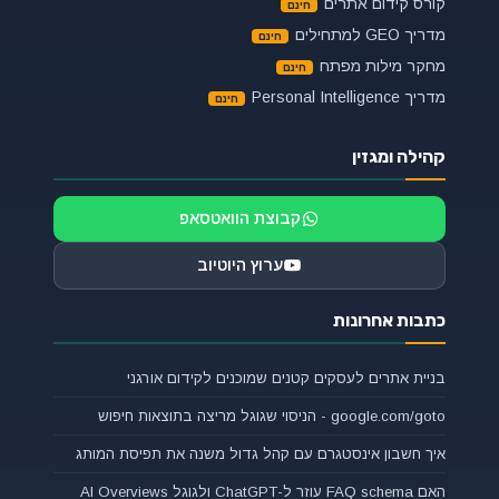
קורס קידום אתרים
מדריך GEO למתחילים
מחקר מילות מפתח
מדריך Personal Intelligence
קהילה ומגזין
קבוצת הוואטסאפ
ערוץ היוטיוב
כתבות אחרונות
בניית אתרים לעסקים קטנים שמוכנים לקידום אורגני
google.com/goto - הניסוי שגוגל מריצה בתוצאות חיפוש
איך חשבון אינסטגרם עם קהל גדול משנה את תפיסת המותג
האם FAQ schema עוזר ל-ChatGPT ולגוגל AI Overviews