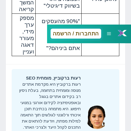
המשך
בשיווק דיגיטלי"
קריאה
מספק
"90% מהעסקים
ערך
שימוש
מבזבזים את
מידי,
התחברות / הרשמה
בסטטיסטיקות
תקציב השיווק
מעורר
מפתיעות
שלהם - האם
דאגה
אתם ביניהם?"
ועניין
רעות ברקוביץ, מומחית SEO
רעות ברקוביץ היא מקדמת אתרים
מנוסה ומומחית בתחומה, בעלת ניסיון
רב בקידום אתרים בגוגל
ובאופטימיזציה לקידום אורגני במנועי
חיפוש. היא מתמחה בכתיבת תוכן
איכותי ורלוונטי לגולשים תוך התאמה
למילות מפתח, ויודעת להתאים את
התכנים לקהל היעד ולצרכי האתר.