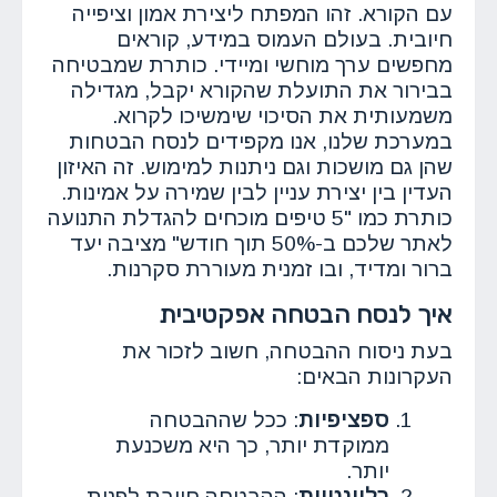
עם הקורא. זהו המפתח ליצירת אמון וציפייה
חיובית. בעולם העמוס במידע, קוראים
מחפשים ערך מוחשי ומיידי. כותרת שמבטיחה
בבירור את התועלת שהקורא יקבל, מגדילה
משמעותית את הסיכוי שימשיכו לקרוא.
במערכת שלנו, אנו מקפידים לנסח הבטחות
שהן גם מושכות וגם ניתנות למימוש. זה האיזון
העדין בין יצירת עניין לבין שמירה על אמינות.
כותרת כמו "5 טיפים מוכחים להגדלת התנועה
לאתר שלכם ב-50% תוך חודש" מציבה יעד
ברור ומדיד, ובו זמנית מעוררת סקרנות.
איך לנסח הבטחה אפקטיבית
בעת ניסוח ההבטחה, חשוב לזכור את
העקרונות הבאים:
ספציפיות
: ככל שההבטחה
ממוקדת יותר, כך היא משכנעת
יותר.
רלוונטיות
: ההבטחה חייבת לפנות