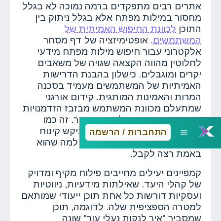
אתרים רבים מתפקדים ברמה נמוכה לא בגלל
מחסור במילות מפתח אלא בגלל ניתוק בין
התוכן
לכוונת החיפוש האמיתית של
המשתמשים
. אופטימיזציה של דף מסחר
אלקטרוני עבור חיפוש מילות מפתח מידעי
לחלוטין מהווה הקצאה שגויה של משאבים
יקרים ומוגבלים. כישלון בהבנת הדרישות
האמיתיות של המשתמשים מעמיד בסכנה
המרות והאמינות המותגית. קידום אורגני
שמתעלם מכוונת המשתמש מבזבז הזדמנויות
יקרות ערך ופוטנציאל עסקי אדיר. זה כמו
להכין סנדוויץ גבינה למישהו שביקש קינוח
התחברות / הרשמה
מתוק - התוכן פשוט לא מתאים למה שהוא
באמת רצה לקבל.
קמפיינים יעילים מחייבים פילוח מקיף ומדויק
של קהלי היעד. שאילתות מידעיות, ניווטיות
ועסקיות דורשות כל אחת תוכן ייעודי שמותאם
למטרה הספציפית שלה. לדוגמה, תוכן
שמסביר "איך לנקות נעלי עור" שונה