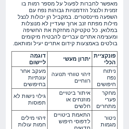
מאפשר לחברות לפעול על מספר רמות בו
זמנית ולנצל הזדמנויות גבוהות נפח עם
השפעה מיינסטרים. במקביל הן יכולות לנצל
מילות מפתח זנב ארוך שעדיין לא מנוצלות
במלואן. כל טקטיקה מחזקת את החשיפה
ומעצימה אתרים עבריים להבטיח מיקומים
בולטים באמצעות קידום אתרים יעיל ומותאם.
פונקציית
דוגמה
יתרון מעשי
הכלי
ליישום
ניתוח
מעקב אחר
זיהוי טווחי תנועה
נפח
עונתיות
רווחיים
חיפושים
בחיפושים
מחקר
איתור ביטויים
גילוי נישות לא
פערי
מוזנחים או
תפוסות
מתחרים
חלשים
התאמת ביטויים
ניטור
זיהוי מילים
לדפוסי חיפוש
מגמות
חמות עולות
חדשים