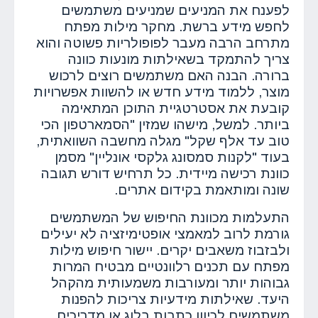
לפענח את המניעים שמניעים משתמשים
לחפש מידע ברשת. מחקר מילות מפתח
מתרחב הרבה מעבר לפופולריות פשוטה והוא
צריך להתמקד בשאילתות מונעות כוונה
ברורה. הבנה האם משתמשים רוצים לרכוש
מוצר, ללמוד מידע חדש או להשוות אפשרויות
קובעת את אסטרטגיית התוכן המתאימה
ביותר. למשל, מישהו שמזין "הסמארטפון הכי
טוב עד אלף שקל" מגלה מחשבה השוואתית,
בעוד "לקנות סמסונג גלקסי אונליין" מסמן
כוונת רכישה מיידית. כל תרחיש דורש תגובה
שונה ומותאמת בקידום אתרים.
התעלמות מכוונת החיפוש של המשתמשים
גורמת לרוב למאמצי אופטימיזציה לא יעילים
ולבזבוז משאבים יקרים. יישור חיפוש מילות
מפתח עם תכנים רלוונטיים מבטיח המרות
גבוהות יותר ומעורבות משמעותית מהקהל
היעד. שאילתות מידעיות צריכות להפנות
משתמשים לכיוון כתבות בלוג או מדריכים