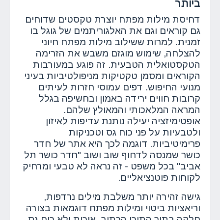
ביותר
דחיסת מילות מפתח יוצרת טקסטים שדוחים
גם קוראים וגם את האלגוריתמים של גוגל בו
זמנית. למרות ששילוב מילות מפתח חיוני
להצלחה, שימוש מוגזם משבש את הזרימה
הטקסטואלית הטבעית. זה פוגע במעורבות
הקוראים ומסמן טקטיקות מניפולטיביות בעיני
מנועי החיפוש. דפים עמוסי חזרות לעיתים
קרובות חווים ירידה באמון ובחשיפה בגלל
המראה המלאכותי והמאולץ שלהם.
אופטימיזציה יעילה נותנת עדיפות לאיזון
ולטבעיות על פני כוח גס וטכניקות
פרימיטיביות. דוגמה לכך היא אתר של חדר
כושר שמנסה לדחוף שוב ושוב "חדר כושר תל
אביב" בכל משפט - זה נראה לא טבעי ומרחיק
לקוחות פוטנציאליים.
גישה זהירה יותר משלבת מילים נרדפות,
וריאציות ביטוי ומילות מפתח דוגמאות בצורה
חלקה בתוך התוכן הכתוב. איכות ולא כוח גס